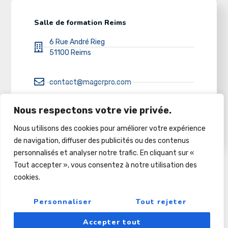
Salle de formation Reims
6 Rue André Rieg
51100 Reims
contact@magerpro.com
Nous respectons votre vie privée.
03 26 86 32 50
Nous utilisons des cookies pour améliorer votre expérience
de navigation, diffuser des publicités ou des contenus
personnalisés et analyser notre trafic. En cliquant sur «
Tout accepter », vous consentez à notre utilisation des
cookies.
Copyright © 2022
Pour Le Futur Et Au-Dela
Personnaliser
Tout rejeter
Accepter tout