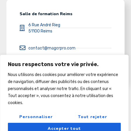
Salle de formation Reims
6 Rue André Rieg
51100 Reims
contact@magerpro.com
Nous respectons votre vie privée.
03 26 86 32 50
Nous utilisons des cookies pour améliorer votre expérience
de navigation, diffuser des publicités ou des contenus
personnalisés et analyser notre trafic. En cliquant sur «
Tout accepter », vous consentez à notre utilisation des
cookies.
Copyright © 2022
Pour Le Futur Et Au-Dela
Personnaliser
Tout rejeter
Accepter tout