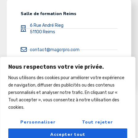
Salle de formation Reims
6 Rue André Rieg
51100 Reims
contact@magerpro.com
Nous respectons votre vie privée.
03 26 86 32 50
Nous utilisons des cookies pour améliorer votre expérience
de navigation, diffuser des publicités ou des contenus
personnalisés et analyser notre trafic. En cliquant sur «
Tout accepter », vous consentez à notre utilisation des
cookies.
Copyright © 2022
Pour Le Futur Et Au-Dela
Personnaliser
Tout rejeter
Accepter tout