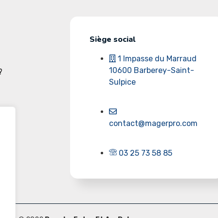
Siège social
1 Impasse du Marraud
10600 Barberey-Saint-
?
Sulpice
on
contact@magerpro.com
03 25 73 58 85