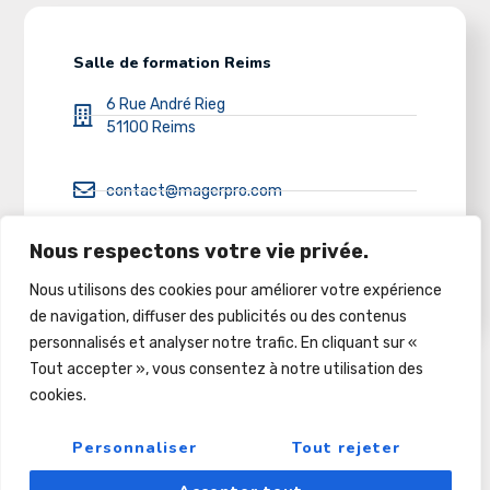
Salle de formation Reims
6 Rue André Rieg
51100 Reims
contact@magerpro.com
Nous respectons votre vie privée.
03 26 86 32 50
Nous utilisons des cookies pour améliorer votre expérience
de navigation, diffuser des publicités ou des contenus
personnalisés et analyser notre trafic. En cliquant sur «
Tout accepter », vous consentez à notre utilisation des
cookies.
Copyright © 2022
Pour Le Futur Et Au-Dela
Personnaliser
Tout rejeter